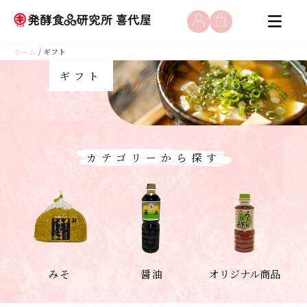
コ
ホーム
/ ギフト
ン
テ
ギフト
ン
ツ
へ
ス
キ
カテゴリーから探す
ッ
プ
みそ
醤油
オリジナル商品