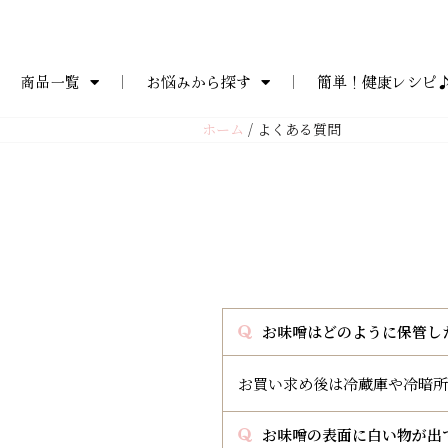
コ
商品一覧
お悩みから探す
簡単！健康レシピ
ン
テ
ホーム
/ よくある質問
ン
ツ
へ
ス
キ
ッ
プ
お味噌はどのように保管し
お買い求め後は冷蔵庫や冷暗所
お味噌の表面に白い物が出