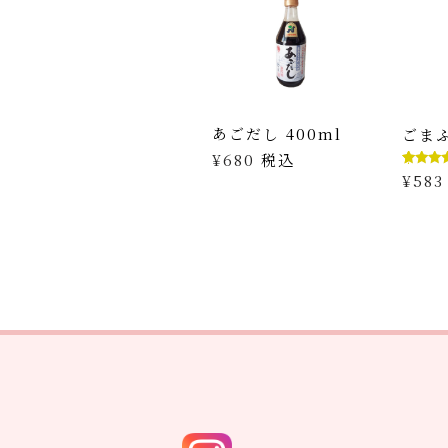
あごだし 400ml
ごま
¥
680
税込
1
件の利
¥
583
評価に
く5段
価のう
5.00
点