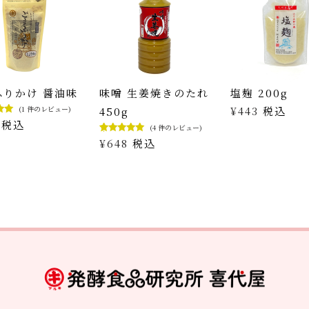
ふりかけ 醤油味
味噌 生姜焼きのたれ
塩麹 200g
(
1
件のレビュー)
¥
443
税込
450g
用者
税込
(
4
件のレビュー)
基づ
階評
4
件の利用者
¥
648
税込
ち、
評価に基づ
く5段階評
価のうち、
5.00
点