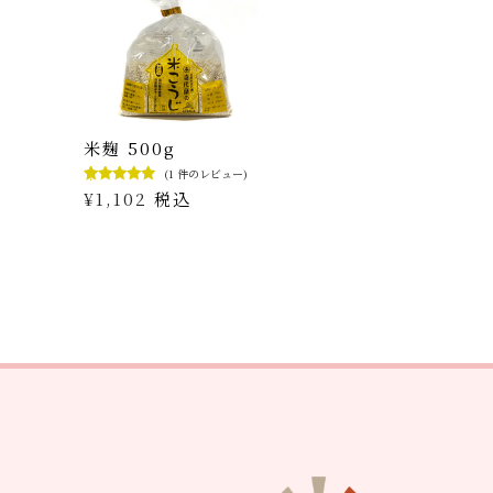
米麹 500g
(
1
件のレビュー)
1
件の利用者
¥
1,102
税込
評価に基づ
く5段階評
価のうち、
5.00
点