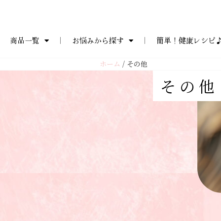
コ
商品一覧
お悩みから探す
簡単！健康レシピ
ン
テ
ホーム
/ その他
ン
その他
ツ
へ
ス
キ
ッ
プ