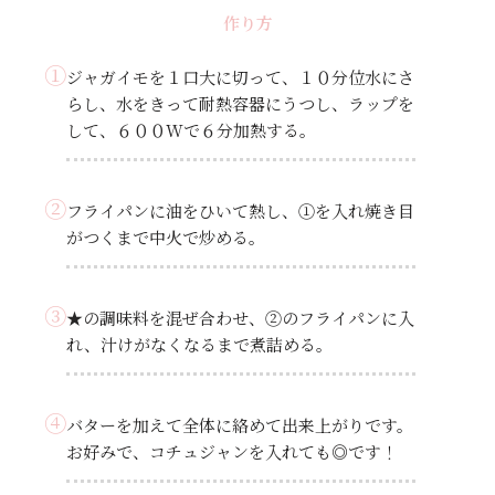
作り方
①
ジャガイモを１口大に切って、１０分位水にさ
らし、水をきって耐熱容器にうつし、ラップを
して、６００Wで６分加熱する。
②
フライパンに油をひいて熱し、①を入れ焼き目
がつくまで中火で炒める。
③
★の調味料を混ぜ合わせ、②のフライパンに入
れ、汁けがなくなるまで煮詰める。
④
バターを加えて全体に絡めて出来上がりです。
お好みで、コチュジャンを入れても◎です！