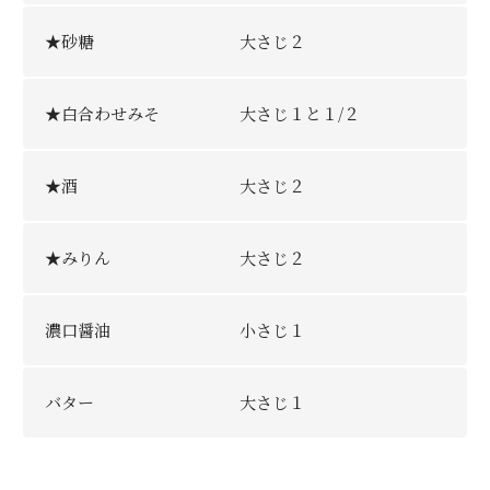
★砂糖
大さじ２
★白合わせみそ
大さじ１と１/２
★酒
大さじ２
★みりん
大さじ２
濃口醤油
小さじ１
バター
大さじ１