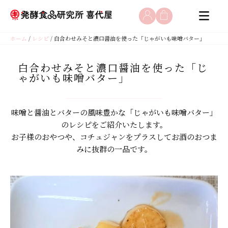
コ
ホーム
/
レシピ
/ 白合わせみそと濃口醤油を使った「じゃがいも味噌バター」
ン
テ
ン
白合わせみそと濃口醤油を使った「じ
ゃがいも味噌バター」
ツ
へ
ス
味噌と醤油とバターの風味豊かな「じゃがいも味噌バター」
キ
のレシピをご紹介いたします。
ッ
お子様のおやつや、コチュジャンをプラスしてお酒のおつま
プ
みに抜群の一品です。