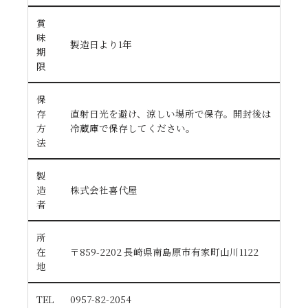
賞
味
製造日より1年
期
限
保
存
直射日光を避け、涼しい場所で保存。開封後は
方
冷蔵庫で保存してください。
法
製
造
株式会社喜代屋
者
所
在
〒859-2202 長崎県南島原市有家町山川1122
地
TEL
0957-82-2054