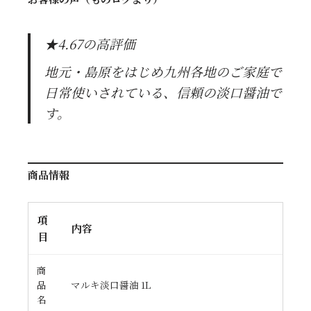
★4.67の高評価
地元・島原をはじめ九州各地のご家庭で
日常使いされている、信頼の淡口醤油で
す。
商品情報
項
内容
目
商
品
マルキ淡口醤油 1L
名