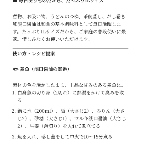
■ 毎日使うものだから、たっぷり1Lサイズ
煮物、お吸い物、うどんのつゆ、茶碗蒸し、だし巻き
卵――淡口醤油は和食の基本調味料として毎日活躍しま
す。たっぷり1Lサイズだから、ご家庭の普段使いに最
適。惜しみなくお使いいただけます。
使い方・レシピ提案
🐟 煮魚（淡口醤油の定番）
素材の色を活かしたまま、上品な甘みのある煮魚に。
白身魚の切り身（2切れ）に熱湯をかけて臭みを取
る
鍋に水（200ml）、酒（大さじ2）、みりん（大さ
じ2）、砂糖（大さじ1）、マルキ淡口醤油（大さじ
2）、生姜（薄切り）を入れて煮立てる
魚を入れ、落し蓋をして中火で10〜15分煮る