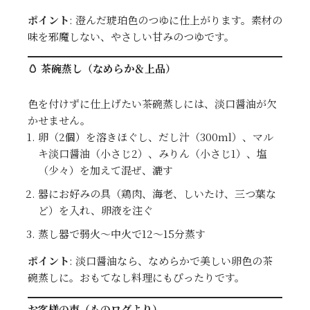
ポイント
: 澄んだ琥珀色のつゆに仕上がります。素材の
味を邪魔しない、やさしい甘みのつゆです。
🥚 茶碗蒸し（なめらか＆上品）
色を付けずに仕上げたい茶碗蒸しには、淡口醤油が欠
かせません。
卵（2個）を溶きほぐし、だし汁（300ml）、マル
キ淡口醤油（小さじ2）、みりん（小さじ1）、塩
（少々）を加えて混ぜ、漉す
器にお好みの具（鶏肉、海老、しいたけ、三つ葉な
ど）を入れ、卵液を注ぐ
蒸し器で弱火〜中火で12〜15分蒸す
ポイント
: 淡口醤油なら、なめらかで美しい卵色の茶
碗蒸しに。おもてなし料理にもぴったりです。
お客様の声（ものログより）