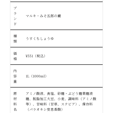
ブ
ラ
マルキ・みそ五郎の蔵
ン
ド
種
うすくちしょうゆ
類
価
¥551（税込）
格
内
容
1L（1000ml）
量
原
アミノ酸液、食塩、砂糖・ぶどう糖果糖液
材
糖、脱脂加工大豆、小麦、調味料（アミノ酸
料
等）、甘味料（甘草、ステビア）、保存料
名
（パラオキシ安息香酸）