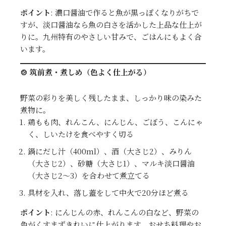
ポイント
: 濃口醤油で作ると魚が黒っぽくなりがちで
すが、淡口醤油なら魚の白さを活かした上品な仕上が
りに。九州特有のやさしい甘みで、ごはんにもよく合
います。
🍲 筑前煮・煮しめ（色よく仕上がる）
野菜の彩りを美しく残したまま、しっかり味の染みた
煮物に。
鶏もも肉、れんこん、にんじん、ごぼう、こんにゃ
く、しいたけを食べやすく切る
鍋にだし汁（400ml）、酒（大さじ2）、みりん
（大さじ2）、砂糖（大さじ1）、マルキ淡口醤油
（大さじ2〜3）を合わせて煮立てる
具材を入れ、落し蓋をして中火で20分ほど煮る
ポイント
: にんじんの赤、れんこんの白など、野菜の
色がくすまずきれいに仕上がります。おせち料理やお