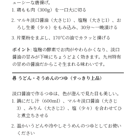
ューシーな唐揚げ。
鶏もも肉（300g）を一口大に切る
マルキ淡口醤油（大さじ1）、塩麹（大さじ1）、お
ろし生姜（少々）をもみ込み、30分〜一晩漬ける
片栗粉をまぶし、170℃の油でカラッと揚げる
ポイント
: 塩麹の酵素でお肉がやわらかくなり、淡口
醤油の甘みが下味にちょうどよく効きます。九州特有
の甘めの醤油だからこそ生まれる味わいです。
🍜 うどん・そうめんのつゆ（すっきり上品）
淡口醤油で作るつゆは、色が澄んで見た目も美しい。
鍋にだし汁（600ml）、マルキ淡口醤油（大さじ
3）、みりん（大さじ2）、塩（少々）を合わせてひ
と煮立ちさせる
温かいうどんや冷やしそうめんのつゆとしてお使い
ください