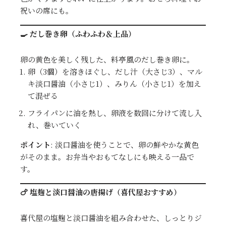
祝いの席にも。
🍳 だし巻き卵（ふわふわ＆上品）
卵の黄色を美しく残した、料亭風のだし巻き卵に。
卵（3個）を溶きほぐし、だし汁（大さじ3）、マル
キ淡口醤油（小さじ1）、みりん（小さじ1）を加え
て混ぜる
フライパンに油を熱し、卵液を数回に分けて流し入
れ、巻いていく
ポイント
: 淡口醤油を使うことで、卵の鮮やかな黄色
がそのまま。お弁当やおもてなしにも映える一品で
す。
🍗 塩麹と淡口醤油の唐揚げ（喜代屋おすすめ）
喜代屋の塩麹と淡口醤油を組み合わせた、しっとりジ