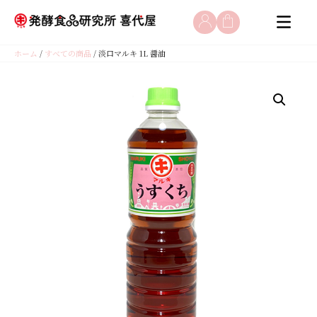
コ
ホーム
/
すべての商品
/ 淡口マルキ 1L 醤油
ン
テ
ン
ツ
へ
ス
キ
ッ
プ