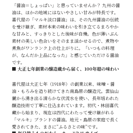
「醤油＝しょっぱい」と思っていませんか？ 九州の醤
油は、ほかの地域にはないやさしい甘みが特長です。
喜代屋の「マルキ淡口醤油」は、その九州醤油の伝統
を受け継ぎ、素材本来の味わいを引き立てるまろやか
な甘みと、すっきりとした後味が自慢。色が薄いぶん
素材の美しい色合いをそのまま活かせるので、煮物や
煮魚がワンランク上の仕上がりに。「いつもの料理
が、なんだか上品になった」と感じていただける醤油
です。
■ 大正七年創業の醸造蔵から届く、100年超の味わい
喜代屋は大正七年（1918年）の創業以来、味噌・醤
油・もろみを造り続けてきた南島原の醸造元。雲仙山
麓から湧き出る清らかな伏流水を使い、長年培われた
醸造技術で丁寧に仕込まれています。初代・林田喜代
蔵から始まり、現在は四代にわたって受け継がれる
「マルキ」ブランドの醤油。地元・島原の家庭で長く
愛されてきた、まさに”ふるさとの味”です。